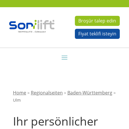
Broşür talep edin
Fiyat teklifi isteyin
Home
Regionalseiten
Baden-Württemberg
>
>
>
Ulm
Ihr persönlicher