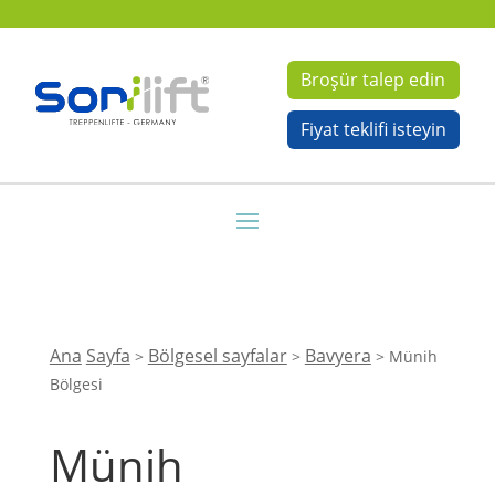
Broşür talep edin
Fiyat teklifi isteyin
Ana
Sayfa
Bölgesel sayfalar
Bavyera
>
>
>
Münih
Bölgesi
Münih