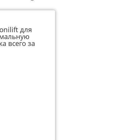
nilift для
имальную
а всего за