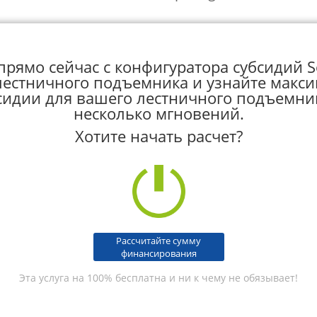
рямо сейчас с конфигуратора субсидий So
лестничного подъемника и узнайте макс
сидии для вашего лестничного подъемник
несколько мгновений.
Хотите начать расчет?
Рассчитайте сумму
финансирования
Эта услуга на 100% бесплатна и ни к чему не обязывает!