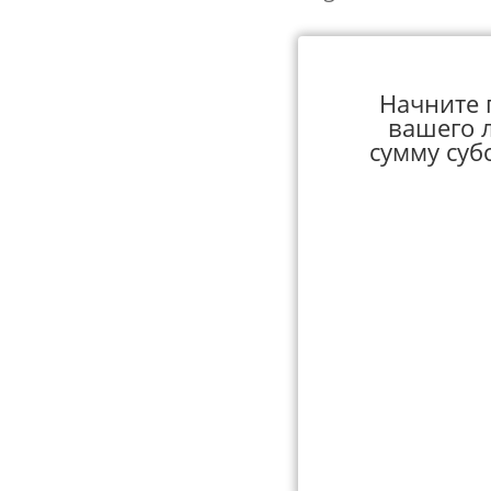
Начните п
вашего 
сумму суб